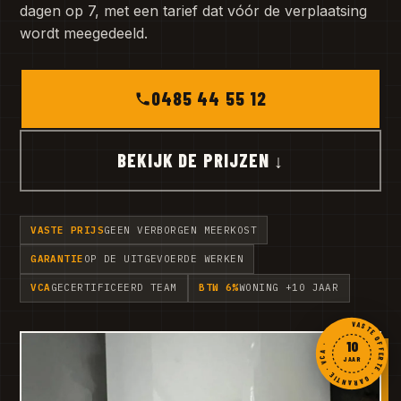
dagen op 7, met een tarief dat vóór de verplaatsing
wordt meegedeeld.
0485 44 55 12
BEKIJK DE PRIJZEN ↓
VASTE PRIJS
GEEN VERBORGEN MEERKOST
GARANTIE
OP DE UITGEVOERDE WERKEN
VCA
GECERTIFICEERD TEAM
BTW 6%
WONING +10 JAAR
VASTE OFFERTE · GARANTIE · VCA ·
10
JAAR