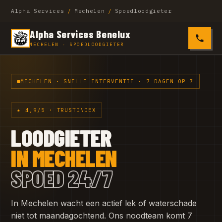
Alpha Services
/
Mechelen
/
Spoedloodgieter
Alpha Services Benelux
0485 4
MECHELEN · SPOEDLOODGIETER
MECHELEN · SNELLE INTERVENTIE · 7 DAGEN OP 7
★ 4,9/5 · TRUSTINDEX
LOODGIETER
IN MECHELEN
SPOED 24/7
In Mechelen wacht een actief lek of waterschade
niet tot maandagochtend. Ons noodteam komt 7