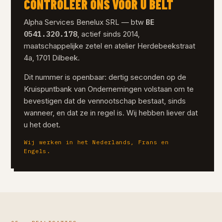
CONTROLEER ONS VÓÓR U BELT
BE
Alpha Services Benelux SRL — btw
0541.320.178
, actief sinds 2014,
maatschappelijke zetel en atelier Herdebeekstraat
4a, 1701 Dilbeek.
Dit nummer is openbaar: dertig seconden op de
Kruispuntbank van Ondernemingen volstaan om te
bevestigen dat de vennootschap bestaat, sinds
wanneer, en dat ze in regel is. Wij hebben liever dat
u het doet.
Wij werken in het Nederlands, Frans en
Engels.