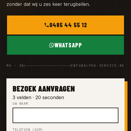
zonder dat wij u zes keer terugbellen.
0485 44 55 12
WHATSAPP
MA – ZA
INFO@ALPHA-SERVICE.BE
BEZOEK AANVRAGEN
3 velden · 20 seconden
UW NAAM
TELEFOON (GSM)