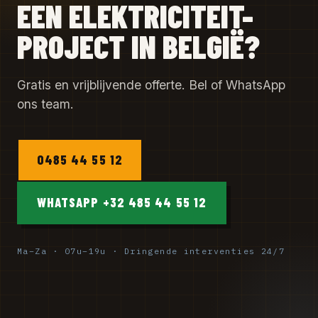
EEN ELEKTRICITEIT-
PROJECT IN BELGIË?
Gratis en vrijblijvende offerte. Bel of WhatsApp
ons team.
0485 44 55 12
WHATSAPP +32 485 44 55 12
Ma–Za · 07u–19u · Dringende interventies 24/7