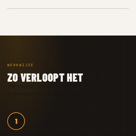
WERKWIJZE
ZO VERLOOPT HET
Vier stappen, geen verrassingen. De prijs staat vast
en getekend vóór de werken starten.
1