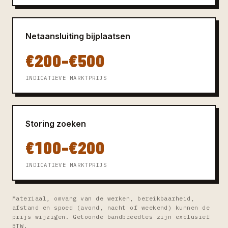
Netaansluiting bijplaatsen
€200–€500
INDICATIEVE MARKTPRIJS
Storing zoeken
€100–€200
INDICATIEVE MARKTPRIJS
Materiaal, omvang van de werken, bereikbaarheid,
afstand en spoed (avond, nacht of weekend) kunnen de
prijs wijzigen. Getoonde bandbreedtes zijn exclusief
BTW.