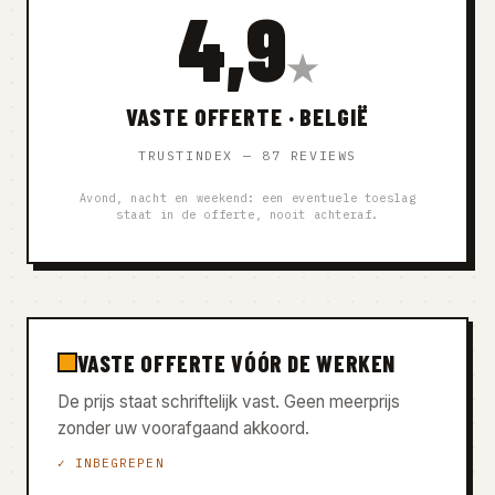
4,9
★
VASTE OFFERTE · BELGIË
TRUSTINDEX — 87 REVIEWS
Avond, nacht en weekend: een eventuele toeslag
staat in de offerte, nooit achteraf.
VASTE OFFERTE VÓÓR DE WERKEN
De prijs staat schriftelijk vast. Geen meerprijs
zonder uw voorafgaand akkoord.
✓ INBEGREPEN