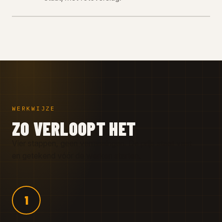
WERKWIJZE
ZO VERLOOPT HET
Vier stappen, geen verrassingen. De prijs staat vast
en getekend vóór de werken starten.
1