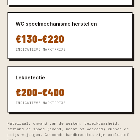
WC spoelmechanisme herstellen
€130–€220
INDICATIEVE MARKTPRIJS
Lekdetectie
€200–€400
INDICATIEVE MARKTPRIJS
Materiaal, omvang van de werken, bereikbaarheid,
afstand en spoed (avond, nacht of weekend) kunnen de
prijs wijzigen. Getoonde bandbreedtes zijn exclusief