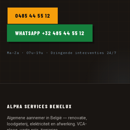
0485 44 55 12
WHATSAPP +32 485 44 55 12
Ma–Za · 07u–19u · Dringende interventies 24/7
ALPHA SERVICES BENELUX
Algemene aannemer in België — renovatie,
loodgieterij, elektriciteit en afwerking. VCA-