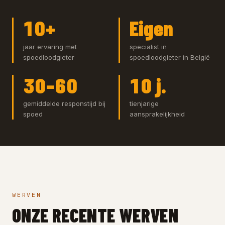
10+
Eigen
jaar ervaring met
specialist in
spoedloodgieter
spoedloodgieter in België
30–60
10 j.
gemiddelde responstijd bij
tienjarige
spoed
aansprakelijkheid
WERVEN
ONZE RECENTE WERVEN