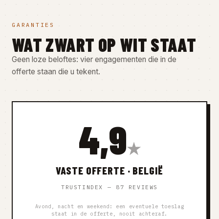
GARANTIES
WAT ZWART OP WIT STAAT
Geen loze beloftes: vier engagementen die in de
offerte staan die u tekent.
4,9
★
VASTE OFFERTE · BELGIË
TRUSTINDEX — 87 REVIEWS
Avond, nacht en weekend: een eventuele toeslag
staat in de offerte, nooit achteraf.