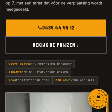
op 7, met een tarief dat vóór de verplaatsing wordt
meegedeeld.
0485 44 55 12
BEKIJK DE PRIJZEN ↓
VASTE PRIJS
GEEN VERBORGEN MEERKOST
GARANTIE
OP DE UITGEVOERDE WERKEN
VCA
GECERTIFICEERD TEAM
BTW 6%
WONING +10 JAAR
VASTE OFFERTE · GARANTIE · VCA ·
10
JAAR