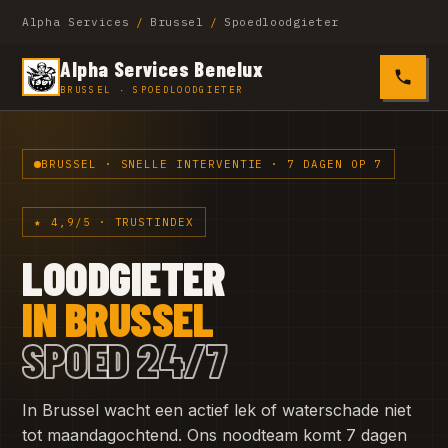
Alpha Services
/
Brussel
/
Spoedloodgieter
Alpha Services Benelux
0485 4
BRUSSEL · SPOEDLOODGIETER
BRUSSEL · SNELLE INTERVENTIE · 7 DAGEN OP 7
★ 4,9/5 · TRUSTINDEX
LOODGIETER
IN BRUSSEL
SPOED 24/7
In Brussel wacht een actief lek of waterschade niet
tot maandagochtend. Ons noodteam komt 7 dagen