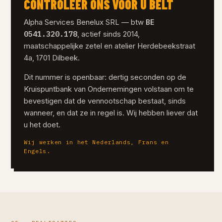
CONTROLEER ONS VÓÓR U BELT
BE
Alpha Services Benelux SRL — btw
0541.320.178
, actief sinds 2014,
maatschappelijke zetel en atelier Herdebeekstraat
4a, 1701 Dilbeek.
Dit nummer is openbaar: dertig seconden op de
Kruispuntbank van Ondernemingen volstaan om te
bevestigen dat de vennootschap bestaat, sinds
wanneer, en dat ze in regel is. Wij hebben liever dat
u het doet.
Wij werken in het Nederlands, Frans en
Engels.