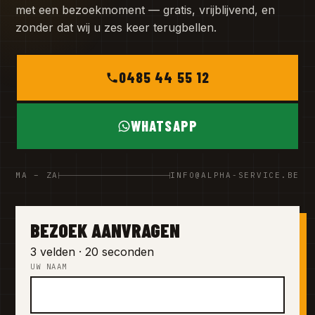
met een bezoekmoment — gratis, vrijblijvend, en
zonder dat wij u zes keer terugbellen.
0485 44 55 12
WHATSAPP
MA – ZA
INFO@ALPHA-SERVICE.BE
BEZOEK AANVRAGEN
3 velden · 20 seconden
UW NAAM