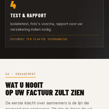
4
TEST & RAPPORT
Isolatietest, foto's voor/na, rapport voor uw
verzekering indien nodig.
DOCUMENT TER PLAATSE OVERHANDIGD
04 · ENGAGEMENT
WAT U NOOIT
OP UW FACTUUR ZULT ZIEN
De eerste klacht over aannemers is de lijn die
niemand zag aankomen. Dit zijn de lijnen die wij