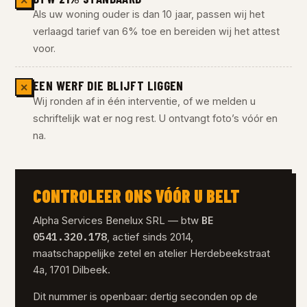
✕
Als uw woning ouder is dan 10 jaar, passen wij het
verlaagd tarief van 6% toe en bereiden wij het attest
voor.
EEN WERF DIE BLIJFT LIGGEN
✕
Wij ronden af in één interventie, of we melden u
schriftelijk wat er nog rest. U ontvangt foto’s vóór en
na.
CONTROLEER ONS VÓÓR U BELT
BE
Alpha Services Benelux SRL — btw
0541.320.178
, actief sinds 2014,
maatschappelijke zetel en atelier Herdebeekstraat
4a, 1701 Dilbeek.
Dit nummer is openbaar: dertig seconden op de