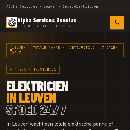
Alpha Services
/
Leuven
/
Spoedelektricien
Alpha Services Benelux
0485 4
LEUVEN · SPOEDELEKTRICIEN
LEUVEN · TOTALE PANNE · KORTSLUITING · 7 DAGEN
OP 7
★ 4,9/5 · TRUSTINDEX
ELEKTRICIEN
IN LEUVEN
SPOED 24/7
In Leuven wacht een totale elektrische panne of