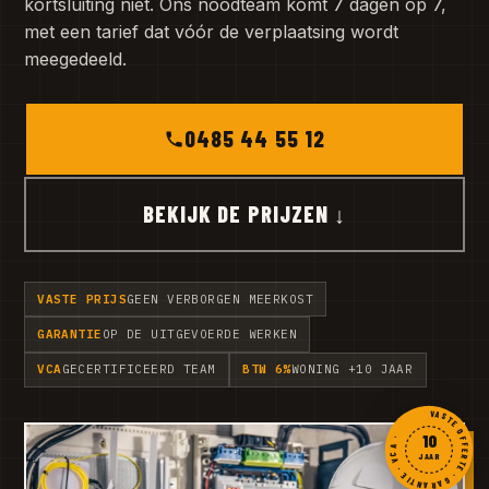
kortsluiting niet. Ons noodteam komt 7 dagen op 7,
met een tarief dat vóór de verplaatsing wordt
meegedeeld.
0485 44 55 12
BEKIJK DE PRIJZEN ↓
VASTE PRIJS
GEEN VERBORGEN MEERKOST
GARANTIE
OP DE UITGEVOERDE WERKEN
VCA
GECERTIFICEERD TEAM
BTW 6%
WONING +10 JAAR
VASTE OFFERTE · GARANTIE · VCA ·
10
JAAR