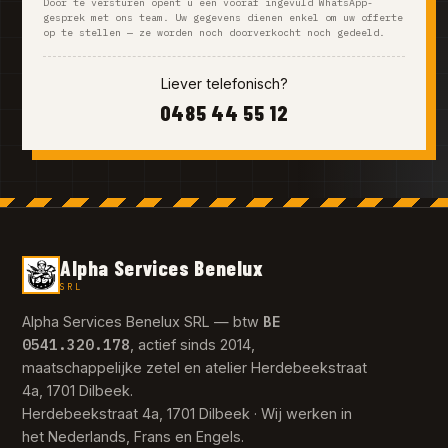
Door te versturen opent u een vooraf ingevuld WhatsApp-
gesprek met ons team. Uw gegevens dienen enkel om uw offerte
op te stellen — ze worden noch doorverkocht noch gedeeld.
Liever telefonisch?
0485 44 55 12
Alpha Services Benelux
SRL
BE
Alpha Services Benelux SRL — btw
0541.320.178
, actief sinds 2014,
maatschappelijke zetel en atelier Herdebeekstraat
4a, 1701 Dilbeek.
Herdebeekstraat 4a, 1701 Dilbeek · Wij werken in
het Nederlands, Frans en Engels.