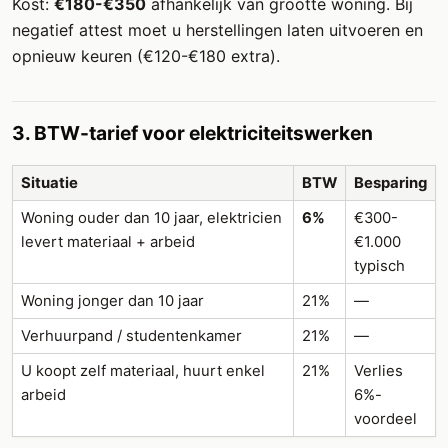
Kost:
€180-€350
afhankelijk van grootte woning. Bij
negatief attest moet u herstellingen laten uitvoeren en
opnieuw keuren (€120-€180 extra).
3. BTW-tarief voor elektriciteitswerken
Situatie
BTW
Besparing
Woning ouder dan 10 jaar, elektricien
6%
€300-
levert materiaal + arbeid
€1.000
typisch
Woning jonger dan 10 jaar
21%
—
Verhuurpand / studentenkamer
21%
—
U koopt zelf materiaal, huurt enkel
21%
Verlies
arbeid
6%-
voordeel