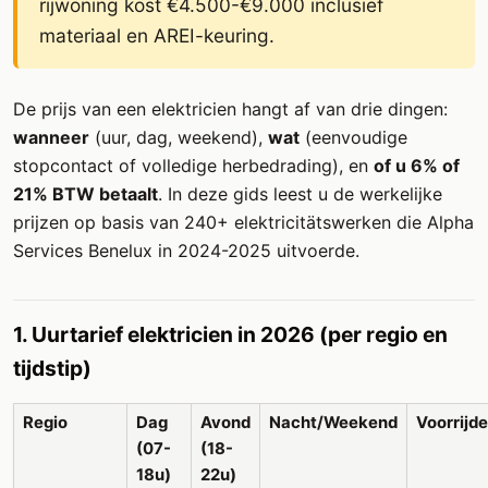
rijwoning kost €4.500-€9.000 inclusief
materiaal en AREI-keuring.
De prijs van een elektricien hangt af van drie dingen:
wanneer
(uur, dag, weekend),
wat
(eenvoudige
stopcontact of volledige herbedrading), en
of u 6% of
21% BTW betaalt
. In deze gids leest u de werkelijke
prijzen op basis van 240+ elektricitätswerken die Alpha
Services Benelux in 2024-2025 uitvoerde.
1. Uurtarief elektricien in 2026 (per regio en
tijdstip)
Regio
Dag
Avond
Nacht/Weekend
Voorrijd
(07-
(18-
18u)
22u)