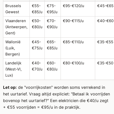
Brussels
€55-
€75-
€95-€120/u
€45-€65
Gewest
€85/u
€95/u
Vlaanderen
€50-
€70-
€90-€115/u
€40-€60
(Antwerpen,
€80/u
€90/u
Gent)
Wallonië
€45-
€65-
€85-€110/u
€35-€55
(Luik,
€75/u
€85/u
Bergen)
Landelijk
€40-
€60-
€80-€100/u
€35-€50
(West-Vl,
€70/u
€80/u
Lux)
Let op:
de "voorrijkosten" worden soms verrekend in
het uurtarief. Vraag altijd expliciet: "Betaal ik voorrijden
bovenop het uurtarief?" Een elektricien die €40/u zegt
+ €55 voorrijden = €95/u in de praktijk.