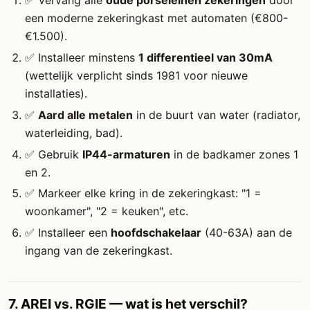
✅ Vervang alle
oude porseleinen zekeringen
door
een moderne zekeringkast met automaten (€800-
€1.500).
✅ Installeer minstens
1 differentieel van 30mA
(wettelijk verplicht sinds 1981 voor nieuwe
installaties).
✅
Aard alle metalen
in de buurt van water (radiator,
waterleiding, bad).
✅ Gebruik
IP44-armaturen
in de badkamer zones 1
en 2.
✅ Markeer elke kring in de zekeringkast: "1 =
woonkamer", "2 = keuken", etc.
✅ Installeer een
hoofdschakelaar
(40-63A) aan de
ingang van de zekeringkast.
7. AREI vs. RGIE — wat is het verschil?