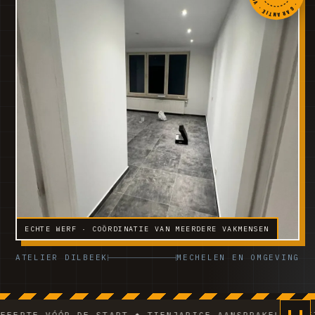
ECHTE WERF · COÖRDINATIE VAN MEERDERE VAKMENSEN
ATELIER DILBEEK
MECHELEN EN OMGEVING
R DE START ◆ TIENJARIGE AANSPRAKELIJKHEID ◆ VCA-TE