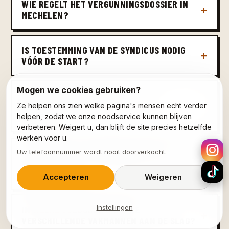
WIE REGELT HET VERGUNNINGSDOSSIER IN
MECHELEN?
IS TOESTEMMING VAN DE SYNDICUS NODIG
VÓÓR DE START?
Mogen we cookies gebruiken?
WAT DEKT UW TIENJARIGE
AANSPRAKELIJKHEIDSVERZEKERING
Ze helpen ons zien welke pagina's mensen echt verder
PRECIES?
helpen, zodat we onze noodservice kunnen blijven
verbeteren. Weigert u, dan blijft de site precies hetzelfde
werken voor u.
HOE KRIJG IK TE WETEN WAT ER MET DE
Uw telefoonnummer wordt nooit doorverkocht.
VERWARMINGS- EN WATERINSTALLATIE GAAT
VERANDEREN?
Accepteren
Weigeren
Instellingen
IN WELKE VOLGORDE GAAN DE
VERSCHILLENDE VAKMANNEN AAN DE SLAG?