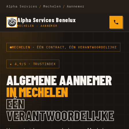
Alpha Services
/
Mechelen
/
Aannemer
Alpha Services Benelux
0485 4
MECHELEN · AANNEMER
MECHELEN · ÉÉN CONTRACT, ÉÉN VERANTWOORDELIJKE
★ 4,9/5 · TRUSTINDEX
ALGEMENE AANNEMER
IN MECHELEN
EÉN
VERANTWOORDELIJKE