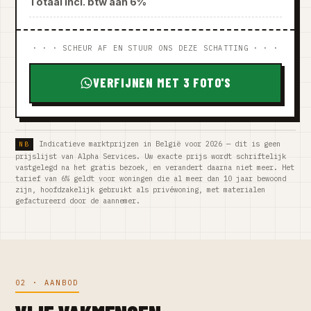
Totaal incl. btw aan 6%
· · · SCHEUR AF EN STUUR ONS DEZE SCHATTING · · ·
VERFIJNEN MET 3 FOTO'S
Indicatieve marktprijzen in België voor 2026 — dit is geen
prijslijst van Alpha Services. Uw exacte prijs wordt schriftelijk
vastgelegd na het gratis bezoek, en verandert daarna niet meer. Het
tarief van 6% geldt voor woningen die al meer dan 10 jaar bewoond
zijn, hoofdzakelijk gebruikt als privéwoning, met materialen
gefactureerd door de aannemer.
02 · AANBOD