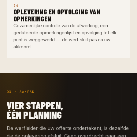
06
OPLEVERING EN OPVOLGING VAN
OPMERKINGEN
Gezamenlijke controle van de afwerking, een
gedateerde opmerkingenlijst en opvolging tot elk
punt is weggewerkt — de werf sluit pas na uw
akkoord.
03 · AANPAK
VIER STAPPEN,
ÉÉN PLANNING
De werfleider die uw offerte ondertekent, is dezelfde
die de oplevering afsluit. Geen overdracht naar een