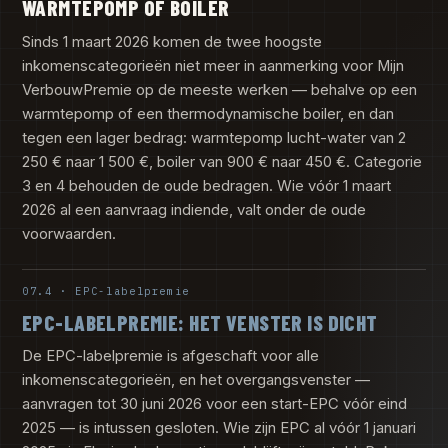
WARMTEPOMP OF BOILER
Sinds 1 maart 2026 komen de twee hoogste
inkomenscategorieën niet meer in aanmerking voor Mijn
VerbouwPremie op de meeste werken — behalve op een
warmtepomp of een thermodynamische boiler, en dan
tegen een lager bedrag: warmtepomp lucht-water van 2
250 € naar 1 500 €, boiler van 900 € naar 450 €. Categorie
3 en 4 behouden de oude bedragen. Wie vóór 1 maart
2026 al een aanvraag indiende, valt onder de oude
voorwaarden.
07.4 · EPC-labelpremie
EPC-LABELPREMIE: HET VENSTER IS DICHT
De EPC-labelpremie is afgeschaft voor alle
inkomenscategorieën, en het overgangsvenster —
aanvragen tot 30 juni 2026 voor een start-EPC vóór eind
2025 — is intussen gesloten. Wie zijn EPC al vóór 1 januari