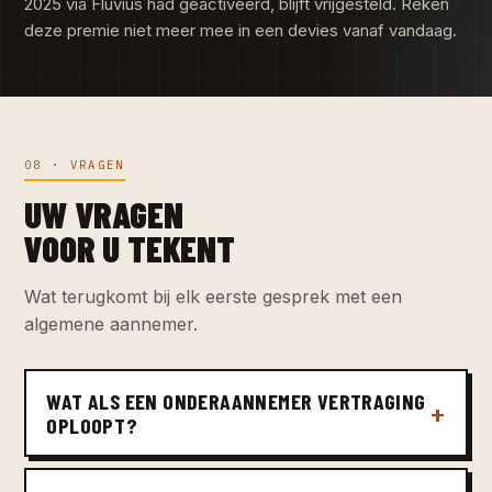
2025 via Fluvius had geactiveerd, blijft vrijgesteld. Reken
deze premie niet meer mee in een devies vanaf vandaag.
08 · VRAGEN
UW VRAGEN
VOOR U TEKENT
Wat terugkomt bij elk eerste gesprek met een
algemene aannemer.
WAT ALS EEN ONDERAANNEMER VERTRAGING
OPLOOPT?