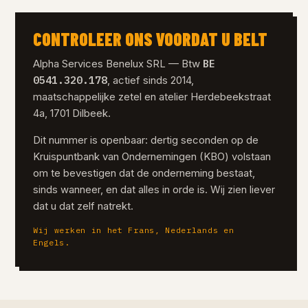
CONTROLEER ONS VOORDAT U BELT
BE
Alpha Services Benelux SRL — Btw
0541.320.178
, actief sinds 2014,
maatschappelijke zetel en atelier Herdebeekstraat
4a, 1701 Dilbeek.
Dit nummer is openbaar: dertig seconden op de
Kruispuntbank van Ondernemingen (KBO) volstaan
om te bevestigen dat de onderneming bestaat,
sinds wanneer, en dat alles in orde is. Wij zien liever
dat u dat zelf natrekt.
Wij werken in het Frans, Nederlands en
Engels.