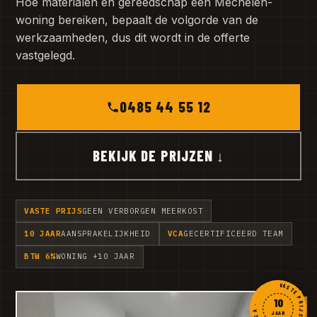
Hoe materialen en gereedschap een Mechelen-
woning bereiken, bepaalt de volgorde van de
werkzaamheden, dus dit wordt in de offerte
vastgelegd.
0485 44 55 12
BEKIJK DE PRIJZEN ↓
VASTE PRIJS
GEEN VERBORGEN MEERKOST
10 JAAR
AANSPRAKELIJKHEID
VCA
GECERTIFICEERD TEAM
BTW 6%
WONING +10 JAAR
VASTE PRIJS · GARANTIE · VCA ·
10
JAAR