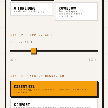
UITBREIDING
RUWBOUW
aanbouw, verhoging
funderingen,
dragende muren,
structuur
STAP 2 — OPPERVLAKTE
OPPERVLAKTE
20 m²
300 m²
STAP 3 — AFWERKINGSNIVEAU
ESSENTIEEL
opfrissing, schilderwerk, vloeren, standaard
sanitair
COMFORT
elektriciteit en sanitair vernieuwd, tegelwerk,