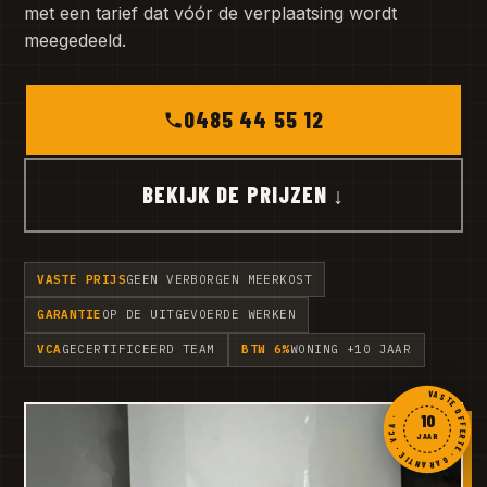
met een tarief dat vóór de verplaatsing wordt
meegedeeld.
0485 44 55 12
BEKIJK DE PRIJZEN ↓
VASTE PRIJS
GEEN VERBORGEN MEERKOST
GARANTIE
OP DE UITGEVOERDE WERKEN
VCA
GECERTIFICEERD TEAM
BTW 6%
WONING +10 JAAR
VASTE OFFERTE · GARANTIE · VCA ·
10
JAAR