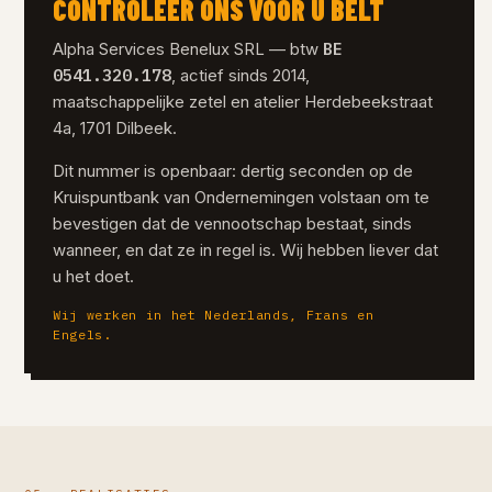
CONTROLEER ONS VÓÓR U BELT
BE
Alpha Services Benelux SRL — btw
0541.320.178
, actief sinds 2014,
maatschappelijke zetel en atelier Herdebeekstraat
4a, 1701 Dilbeek.
Dit nummer is openbaar: dertig seconden op de
Kruispuntbank van Ondernemingen volstaan om te
bevestigen dat de vennootschap bestaat, sinds
wanneer, en dat ze in regel is. Wij hebben liever dat
u het doet.
Wij werken in het Nederlands, Frans en
Engels.