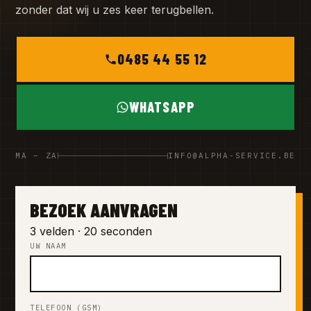
zonder dat wij u zes keer terugbellen.
0485 44 55 12
WHATSAPP
MA – ZA
INFO@ALPHA-SERVICE.BE
BEZOEK AANVRAGEN
3 velden · 20 seconden
UW NAAM
TELEFOON (GSM)