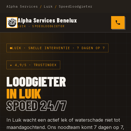
Alpha Services
/
Luik
/
Spoedloodgieter
Alpha Services Benelux
0485 4
LUIK · SPOEDLOODGIETER
LUIK · SNELLE INTERVENTIE · 7 DAGEN OP 7
★ 4,9/5 · TRUSTINDEX
LOODGIETER
IN LUIK
SPOED 24/7
In Luik wacht een actief lek of waterschade niet tot
maandagochtend. Ons noodteam komt 7 dagen op 7,