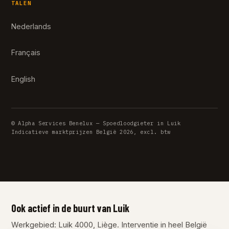
TALEN
Nederlands
Français
English
© Alpha Services Benelux — Spoedloodgieter in Luik
Indicatieve marktprijzen België 2026, excl. btw
Ook actief in de buurt van Luik
Werkgebied: Luik 4000, Liège. Interventie in heel België