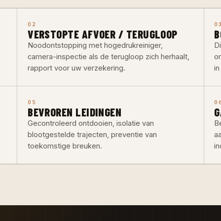
02
0
VERSTOPTE AFVOER / TERUGLOOP
B
Noodontstopping met hogedrukreiniger,
D
n
camera-inspectie als de terugloop zich herhaalt,
o
rapport voor uw verzekering.
i
05
0
BEVROREN LEIDINGEN
G
Gecontroleerd ontdooien, isolatie van
Be
blootgestelde trajecten, preventie van
a
toekomstige breuken.
in