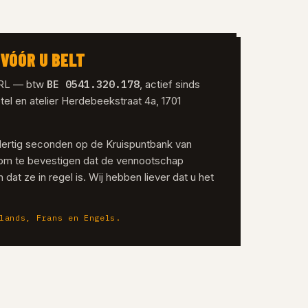
VÓÓR U BELT
BE 0541.320.178
SRL — btw
, actief sinds
tel en atelier Herdebeekstraat 4a, 1701
dertig seconden op de Kruispuntbank van
om te bevestigen dat de vennootschap
 dat ze in regel is. Wij hebben liever dat u het
lands, Frans en Engels.