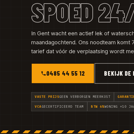
SPOED 24
In Gent wacht een actief lek of watersch
maandagochtend. Ons noodteam komt 7
tarief dat vóór de verplaatsing wordt m
0485 44 55 12
BEKIJK DE 
VASTE PRIJS
GEEN VERBORGEN MEERKOST
GARANTI
VCA
GECERTIFICEERD TEAM
BTW 6%
WONING +10 JA