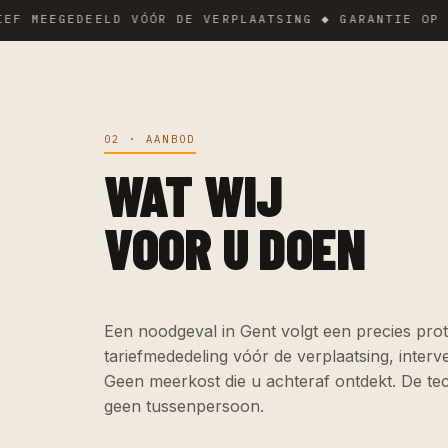
EEGEDEELD VÓÓR DE VERPLAATSING ◆ GARANTIE OP DE WE
02 · AANBOD
WAT WIJ
VOOR U DOEN
Een noodgeval in Gent volgt een precies prot
tariefmededeling vóór de verplaatsing, interve
Geen meerkost die u achteraf ontdekt. De tec
geen tussenpersoon.