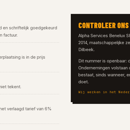
CONTROLEER ONS 
rd en schriftelijk goedgekeurd
 factuur.
Alpha Services Benelux 
2014, maatschappelijke ze
Dilbeek.
rplaatsing is in de prijs
Dit nummer is openbaar: 
Ondernemingen volstaan 
bestaat, sinds wanneer, en
doet.
niet tekent.
Wij werken in het Neder
 het verlaagd tarief van 6%