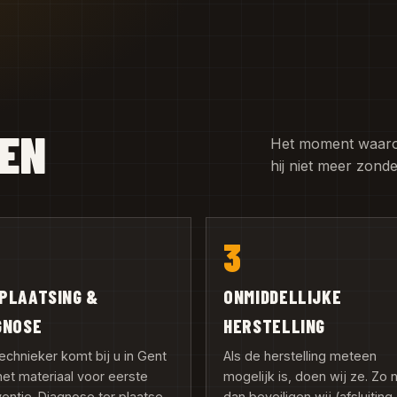
GEN
Het moment waarop 
hij niet meer zond
3
PLAATSING &
ONMIDDELLIJKE
GNOSE
HERSTELLING
echnieker komt bij u in Gent
Als de herstelling meteen
et materiaal voor eerste
mogelijk is, doen wij ze. Zo n
ventie. Diagnose ter plaatse,
dan beveiligen wij (afsluiting,