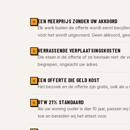
EEN MEERPRIJS ZONDER UW AKKOORD
✕
Elk werk buiten de offerte wordt eerst becijfe
vóór het wordt uitgevoerd. Geen akkoord, geen
VERRASSENDE VERPLAATSINGSKOSTEN
✕
Die staan in de offerte of ze bestaan niet: de ve
begrepen, ongeacht uw adres.
EEN OFFERTE DIE GELD KOST
✕
Het bezoek en de offerte zijn gratis, ook als u 
BTW 21% STANDAARD
✕
Als uw woning ouder is dan 10 jaar, passen wij
toe en bereiden wij het attest voor.