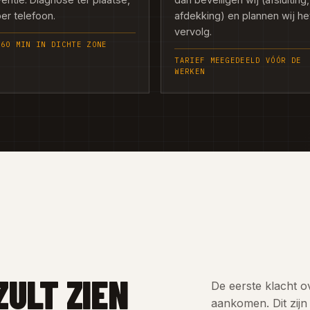
per telefoon.
afdekking) en plannen wij he
vervolg.
 60 MIN IN DICHTE ZONE
TARIEF MEEGEDEELD VÓÓR DE
WERKEN
ZULT ZIEN
De eerste klacht o
aankomen. Dit zijn 