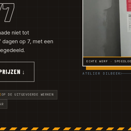
/7
ade niet tot
 dagen op 7, met een
eegedeeld.
ECHTE WERF · SPOEDLO
PRIJZEN ↓
ATELIER DILBEEK
E
OP DE UITGEVOERDE WERKEN
AR