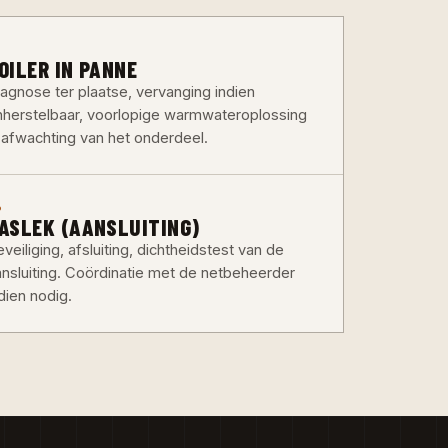
3
OILER IN PANNE
iagnose ter plaatse, vervanging indien
nherstelbaar, voorlopige warmwateroplossing
n afwachting van het onderdeel.
6
ASLEK (AANSLUITING)
veiliging, afsluiting, dichtheidstest van de
ansluiting. Coördinatie met de netbeheerder
dien nodig.