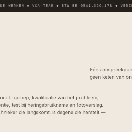
RKEN ◆ VCA-TEAM ◆ BTW BE 0541.320.178 ◆ VERZEKERI
Eén aanspreekpunt
geen keten van o
ocol: oproep, kwalificatie van het probleem,
ntie, test bij heringebruikname en fotoverslag.
hnieker die langskomt, is degene die herstelt —