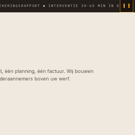
NGSRAPPORT ◆ INTERVENTIE 30-60 MIN IN DICHTE ZONE
, één planning, één factuur. Wij bouwen
nderaannemers boven uw werf.