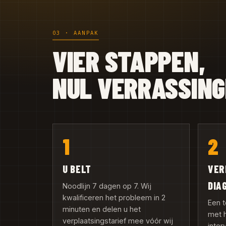
03 · AANPAK
VIER STAPPEN,
NUL VERRASSIN
1
2
U BELT
VER
DIA
Noodlijn 7 dagen op 7. Wij
kwalificeren het probleem in 2
Een t
minuten en delen u het
met h
verplaatsingstarief mee vóór wij
inter