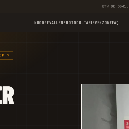
BTW BE 0541.
NOODGEVALLEN
PROTOCOL
TARIEVEN
ZONE
FAQ
OP 7
ER