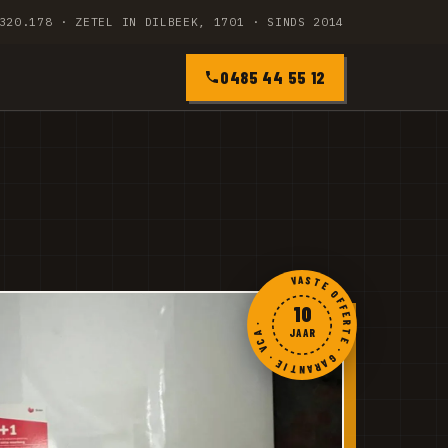
320.178 · ZETEL IN DILBEEK, 1701 · SINDS 2014
0485 44 55 12
VASTE OFFERTE · GARANTIE · VCA ·
10
JAAR