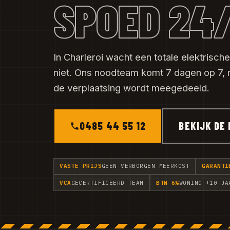
SPOED 24
In Charleroi wacht een totale elektrische
niet. Ons noodteam komt 7 dagen op 7, m
de verplaatsing wordt meegedeeld.
0485 44 55 12
BEKIJK DE 
VASTE PRIJS
GEEN VERBORGEN MEERKOST
GARANTI
VCA
GECERTIFICEERD TEAM
BTW 6%
WONING +10 JA