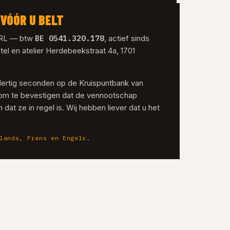
VÓÓR U BELT
BE 0541.320.178
SRL — btw
, actief sinds
tel en atelier Herdebeekstraat 4a, 1701
dertig seconden op de Kruispuntbank van
om te bevestigen dat de vennootschap
 dat ze in regel is. Wij hebben liever dat u het
lands, Frans en Engels.