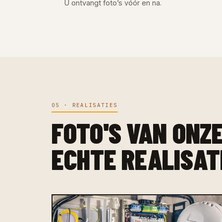
U ontvangt foto’s vóór en na.
05 · REALISATIES
FOTO'S VAN ONZ
ECHTE REALISAT