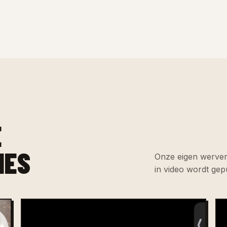
E
IES
Onze eigen werven
in video wordt gep