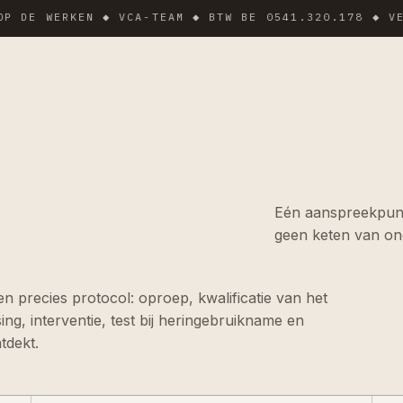
WERKEN ◆ VCA-TEAM ◆ BTW BE 0541.320.178 ◆ VERZEKE
Eén aanspreekpunt
geen keten van o
en precies protocol: oproep, kwalificatie van het
ng, interventie, test bij heringebruikname en
tdekt.