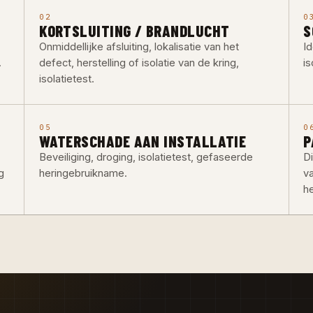
02
0
KORTSLUITING / BRANDLUCHT
S
Onmiddellijke afsluiting, lokalisatie van het
Id
.
defect, herstelling of isolatie van de kring,
is
isolatietest.
05
0
WATERSCHADE AAN INSTALLATIE
P
Beveiliging, droging, isolatietest, gefaseerde
D
g
heringebruikname.
v
h