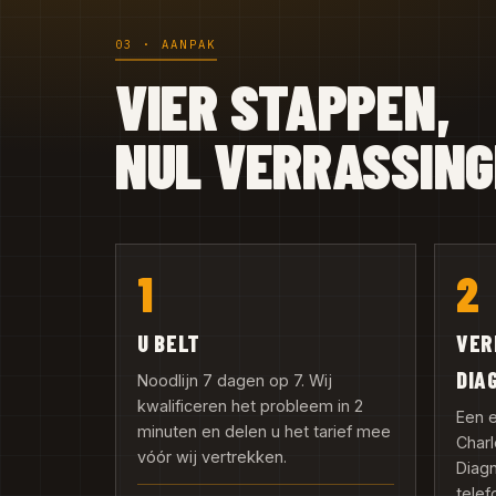
03 · AANPAK
VIER STAPPEN,
NUL VERRASSIN
1
2
U BELT
VER
DIA
Noodlijn 7 dagen op 7. Wij
kwalificeren het probleem in 2
Een e
minuten en delen u het tarief mee
Charl
vóór wij vertrekken.
Diagn
telef