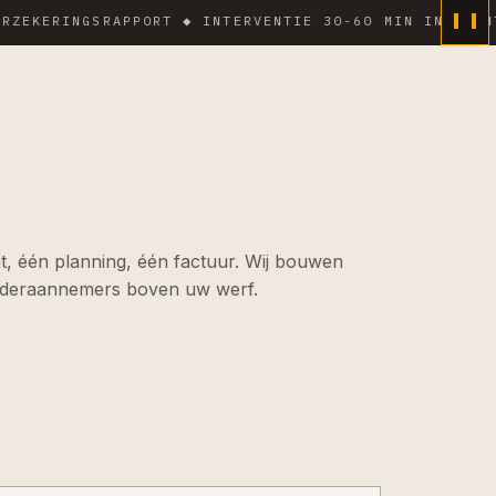
RINGSRAPPORT ◆ INTERVENTIE 30-60 MIN IN DICHTE ZON
, één planning, één factuur. Wij bouwen
nderaannemers boven uw werf.