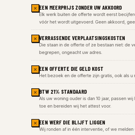
EEN MEERPRIJS ZONDER UW AKKOORD
✕
Elk werk buiten de offerte wordt eerst becijfe
vóór het wordt uitgevoerd. Geen akkoord, geen
VERRASSENDE VERPLAATSINGSKOSTEN
✕
Die staan in de offerte of ze bestaan niet: de ve
begrepen, ongeacht uw adres.
EEN OFFERTE DIE GELD KOST
✕
Het bezoek en de offerte zijn gratis, ook als u 
BTW 21% STANDAARD
✕
Als uw woning ouder is dan 10 jaar, passen wij
toe en bereiden wij het attest voor.
EEN WERF DIE BLIJFT LIGGEN
✕
Wij ronden af in één interventie, of we melden u