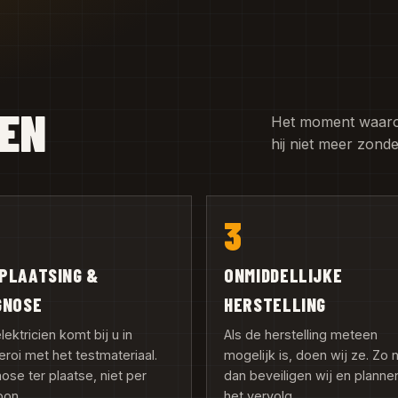
GEN
Het moment waarop 
hij niet meer zond
3
PLAATSING &
ONMIDDELLIJKE
GNOSE
HERSTELLING
lektricien komt bij u in
Als de herstelling meteen
eroi met het testmateriaal.
mogelijk is, doen wij ze. Zo n
ose ter plaatse, niet per
dan beveiligen wij en planne
oon.
het vervolg.