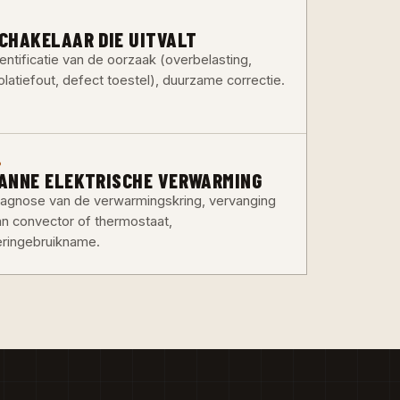
3
CHAKELAAR DIE UITVALT
entificatie van de oorzaak (overbelasting,
olatiefout, defect toestel), duurzame correctie.
6
ANNE ELEKTRISCHE VERWARMING
iagnose van de verwarmingskring, vervanging
an convector of thermostaat,
eringebruikname.