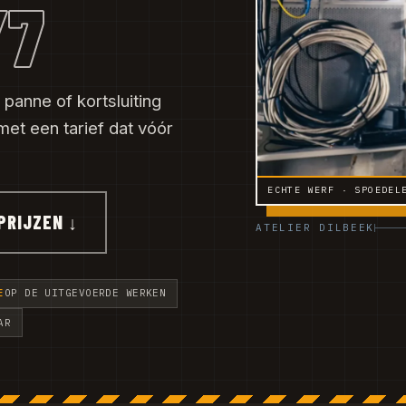
/7
 panne of kortsluiting
et een tarief dat vóór
ECHTE WERF · SPOEDEL
PRIJZEN ↓
ATELIER DILBEEK
E
OP DE UITGEVOERDE WERKEN
AR