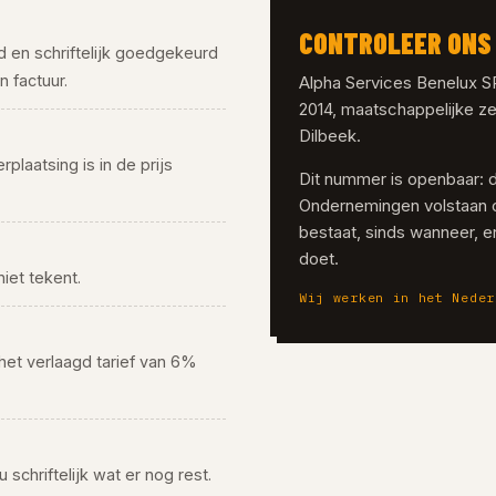
CONTROLEER ONS 
rd en schriftelijk goedgekeurd
 factuur.
Alpha Services Benelux 
2014, maatschappelijke ze
Dilbeek.
rplaatsing is in de prijs
Dit nummer is openbaar: 
Ondernemingen volstaan 
bestaat, sinds wanneer, en
doet.
niet tekent.
Wij werken in het Neder
 het verlaagd tarief van 6%
 schriftelijk wat er nog rest.