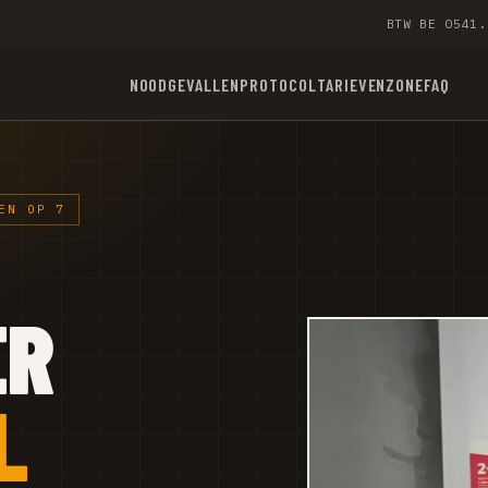
BTW BE 0541.
NOODGEVALLEN
PROTOCOL
TARIEVEN
ZONE
FAQ
EN OP 7
ER
L