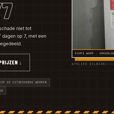
/7
schade niet tot
 dagen op 7, met een
eegedeeld.
ECHTE WERF · SPOEDLO
PRIJZEN ↓
ATELIER DILBEEK
E
OP DE UITGEVOERDE WERKEN
AR