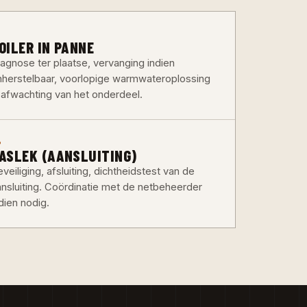
3
OILER IN PANNE
iagnose ter plaatse, vervanging indien
nherstelbaar, voorlopige warmwateroplossing
n afwachting van het onderdeel.
6
ASLEK (AANSLUITING)
veiliging, afsluiting, dichtheidstest van de
ansluiting. Coördinatie met de netbeheerder
dien nodig.