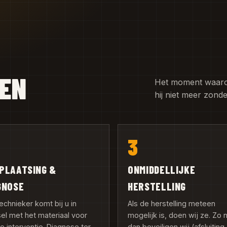
GEN
Het moment waarop 
hij niet meer zond
3
PLAATSING &
ONMIDDELLIJKE
GNOSE
HERSTELLING
echnieker komt bij u in
Als de herstelling meteen
el met het materiaal voor
mogelijk is, doen wij ze. Zo n
e interventie. Diagnose ter
dan beveiligen wij (afsluiting,