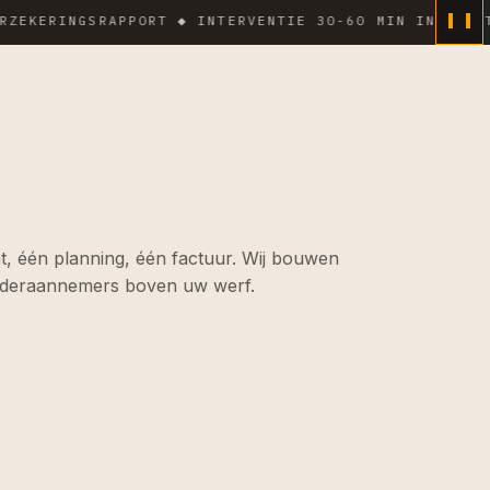
RINGSRAPPORT ◆ INTERVENTIE 30-60 MIN IN DICHTE ZO
, één planning, één factuur. Wij bouwen
nderaannemers boven uw werf.