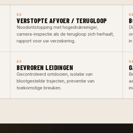
02
0
VERSTOPTE AFVOER / TERUGLOOP
B
Noodontstopping met hogedrukreiniger,
D
n
camera-inspectie als de terugloop zich herhaalt,
o
rapport voor uw verzekering.
i
05
0
BEVROREN LEIDINGEN
G
Gecontroleerd ontdooien, isolatie van
Be
blootgestelde trajecten, preventie van
a
toekomstige breuken.
in