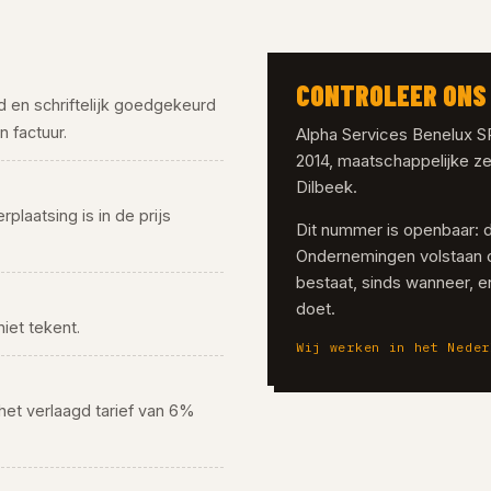
CONTROLEER ONS 
rd en schriftelijk goedgekeurd
 factuur.
Alpha Services Benelux 
2014, maatschappelijke ze
Dilbeek.
rplaatsing is in de prijs
Dit nummer is openbaar: 
Ondernemingen volstaan 
bestaat, sinds wanneer, en
doet.
niet tekent.
Wij werken in het Neder
 het verlaagd tarief van 6%