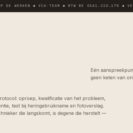
 WERKEN ◆ VCA-TEAM ◆ BTW BE 0541.320.178 ◆ VERZEKE
Eén aanspreekpunt
geen keten van o
rotocol: oproep, kwalificatie van het probleem,
ntie, test bij heringebruikname en fotoverslag.
hnieker die langskomt, is degene die herstelt —