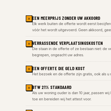
EEN MEERPRIJS ZONDER UW AKKOORD
✕
Elk werk buiten de offerte wordt eerst becijfe
vóór het wordt uitgevoerd. Geen akkoord, geen
VERRASSENDE VERPLAATSINGSKOSTEN
✕
Die staan in de offerte of ze bestaan niet: de ve
begrepen, ongeacht uw adres.
EEN OFFERTE DIE GELD KOST
✕
Het bezoek en de offerte zijn gratis, ook als u 
BTW 21% STANDAARD
✕
Als uw woning ouder is dan 10 jaar, passen wij
toe en bereiden wij het attest voor.