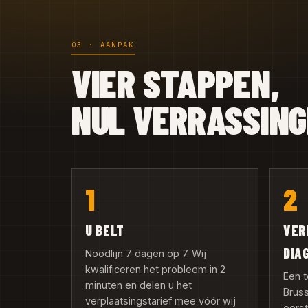
03 · AANPAK
VIER STAPPEN,
NUL VERRASSIN
1
2
U BELT
VER
DIA
Noodlijn 7 dagen op 7. Wij
kwalificeren het probleem in 2
Een t
minuten en delen u het
Bruss
verplaatsingstarief mee vóór wij
eerst