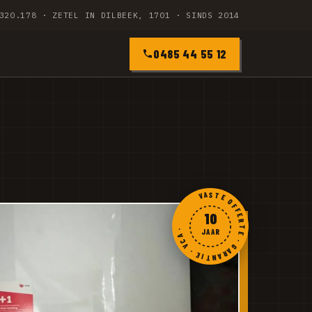
320.178 · ZETEL IN DILBEEK, 1701 · SINDS 2014
0485 44 55 12
VASTE OFFERTE · GARANTIE · VCA ·
10
JAAR