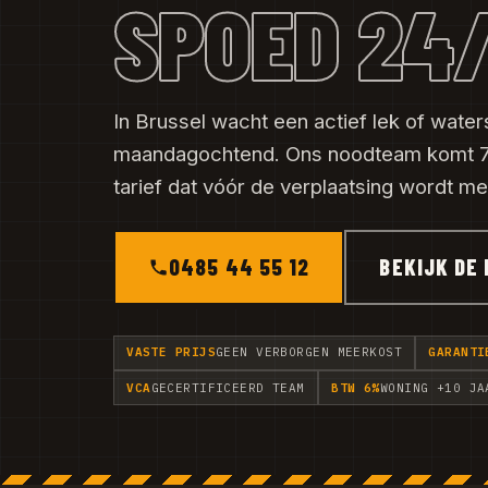
SPOED 24
In Brussel wacht een actief lek of water
maandagochtend. Ons noodteam komt 7
tarief dat vóór de verplaatsing wordt m
0485 44 55 12
BEKIJK DE 
VASTE PRIJS
GEEN VERBORGEN MEERKOST
GARANTI
VCA
GECERTIFICEERD TEAM
BTW 6%
WONING +10 JA