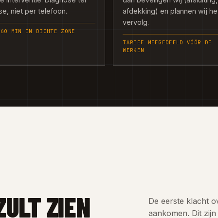
se, niet per telefoon.
afdekking) en plannen wij he
vervolg.
 60 MIN IN DICHTE ZONE
TARIEF MEEGEDEELD VÓÓR DE
WERKEN
ZULT ZIEN
De eerste klacht o
aankomen. Dit zijn 