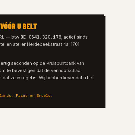
VÓÓR U BELT
BE 0541.320.178
SRL — btw
, actief sinds
tel en atelier Herdebeekstraat 4a, 1701
dertig seconden op de Kruispuntbank van
om te bevestigen dat de vennootschap
 dat ze in regel is. Wij hebben liever dat u het
lands, Frans en Engels.