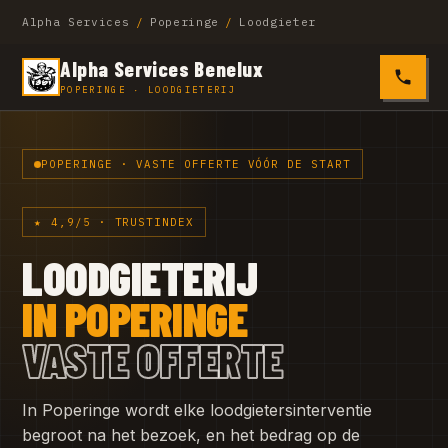
Alpha Services
/
Poperinge
/
Loodgieter
Alpha Services Benelux
0485 4
POPERINGE · LOODGIETERIJ
POPERINGE · VASTE OFFERTE VÓÓR DE START
★ 4,9/5 · TRUSTINDEX
LOODGIETERIJ
IN POPERINGE
VASTE OFFERTE
In Poperinge wordt elke loodgietersinterventie
begroot na het bezoek, en het bedrag op de