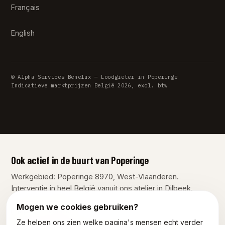
Français
English
© Alpha Services Benelux — Loodgieter in Poperinge
Indicatieve marktprijzen België 2026, excl. btw
Ook actief in de buurt van Poperinge
Werkgebied: Poperinge 8970, West-Vlaanderen.
Interventie in heel België vanuit ons atelier in Dilbeek.
Mogen we cookies gebruiken?
Ieper
Veurne
Ze helpen ons zien welke pagina's mensen echt verder