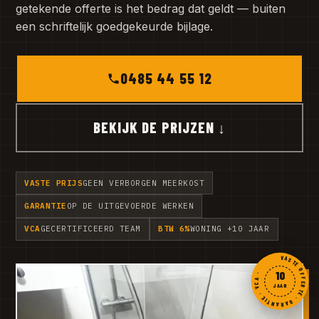
getekende offerte is het bedrag dat geldt — buiten
een schriftelijk goedgekeurde bijlage.
0485 44 55 12
BEKIJK DE PRIJZEN ↓
VASTE PRIJS
GEEN VERBORGEN MEERKOST
GARANTIE
OP DE UITGEVOERDE WERKEN
VCA
GECERTIFICEERD TEAM
BTW 6%
WONING +10 JAAR
VASTE OFFERTE · GARANTIE · VCA ·
10
JAAR