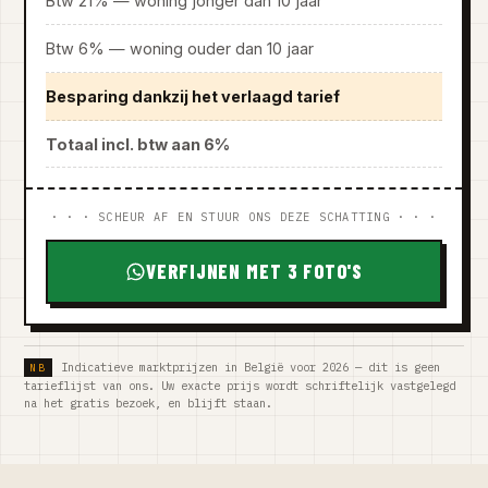
Btw 21% — woning jonger dan 10 jaar
Btw 6% — woning ouder dan 10 jaar
Besparing dankzij het verlaagd tarief
Totaal incl. btw aan 6%
· · · SCHEUR AF EN STUUR ONS DEZE SCHATTING · · ·
VERFIJNEN MET 3 FOTO'S
Indicatieve marktprijzen in België voor 2026 — dit is geen
tarieflijst van ons. Uw exacte prijs wordt schriftelijk vastgelegd
na het gratis bezoek, en blijft staan.