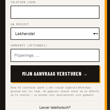
TELEFOON (GSM)
UW PROJECT
GEMEENTE (OPTIONEEL)
MIJN AANVRAAG VERSTUREN →
Door te versturen opent u een vooraf ingevuld WhatsApp-
gesprek met ons team. Uw gegevens dienen enkel om uw offerte
op te stellen — ze worden noch doorverkocht noch gedeeld.
Liever telefonisch?