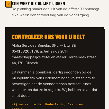
EEN WERF DIE BLIJFT LIGGEN
✕
De planning maakt deel uit van de offerte. U ontvangt
elke week een fotoverslag van de vooruitgang.
CONTROLEER ONS VÓÓR U BELT
BE
Alpha Services Benelux SRL — btw
0541.320.178
, actief sinds 2014,
maatschappelijke zetel en atelier Herdebeekstraat
4a, 1701 Dilbeek.
Dit nummer is openbaar: dertig seconden op de
Kruispuntbank van Ondernemingen volstaan om te
bevestigen dat de vennootschap bestaat, sinds
wanneer, en dat ze in regel is. Wij hebben liever dat
u het doet.
Wij werken in het Nederlands, Frans en
Engels.