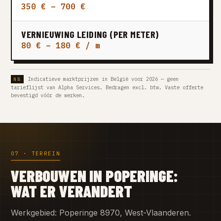
350 € – 700 €
VERNIEUWING LEIDING (PER METER)
80 € – 180 € / m
Indicatieve marktprijzen in België voor 2026 — geen
tarieflijst van Alpha Services. Bedragen excl. btw. Vaste offerte
bevestigd vóór de werken.
07 · TERREIN
VERBOUWEN IN POPERINGE:
WAT ER VERANDERT
Werkgebied: Poperinge 8970, West-Vlaanderen.