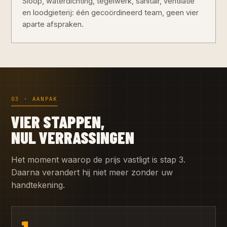
Sloop, waterdichting, tegelwerk, sanitair, ventilatie
en loodgieterij: één gecoördineerd team, geen vier
aparte afspraken.
03 · AANPAK
VIER STAPPEN,
NUL VERRASSINGEN
Het moment waarop de prijs vastligt is stap 3.
Daarna verandert hij niet meer zonder uw
handtekening.