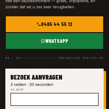
met een bezoekmoment — gratis, vrijblijvend, en
zonder dat wij u zes keer terugbellen.
0485 44 55 12
WHATSAPP
MA – ZA
INFO@ALPHA-SERVICE.BE
BEZOEK AANVRAGEN
3 velden · 20 seconden
UW NAAM