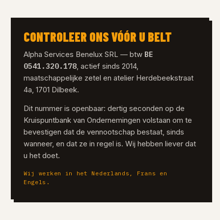
CONTROLEER ONS VÓÓR U BELT
BE
Alpha Services Benelux SRL — btw
0541.320.178
, actief sinds 2014,
maatschappelijke zetel en atelier Herdebeekstraat
4a, 1701 Dilbeek.
Dit nummer is openbaar: dertig seconden op de
Kruispuntbank van Ondernemingen volstaan om te
bevestigen dat de vennootschap bestaat, sinds
wanneer, en dat ze in regel is. Wij hebben liever dat
u het doet.
Wij werken in het Nederlands, Frans en
Engels.