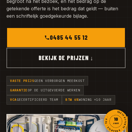
begroot na het bezoek, en het bedrag op de
getekende offerte is het bedrag dat geldt — buiten
een schriftelijk goedgekeurde bijlage.
0485 44 55 12
BEKIJK DE PRIJZEN ↓
VASTE PRIJS
GEEN VERBORGEN MEERKOST
GARANTIE
OP DE UITGEVOERDE WERKEN
VCA
GECERTIFICEERD TEAM
BTW 6%
WONING +10 JAAR
VASTE OFFERTE · GARANTIE · VCA ·
10
JAAR