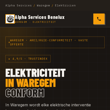
Alpha Services
/
Waregem
/
Elektricien
Alpha Services Benelux
0485 4
WAREGEM · ELEKTRICITEIT
WAREGEM · AREI/RGIE-CONFORMITEIT · VASTE
OFFERTE
★ 4,9/5 · TRUSTINDEX
ELEKTRICITEIT
IN WAREGEM
CONFORM
In Waregem wordt elke elektrische interventie