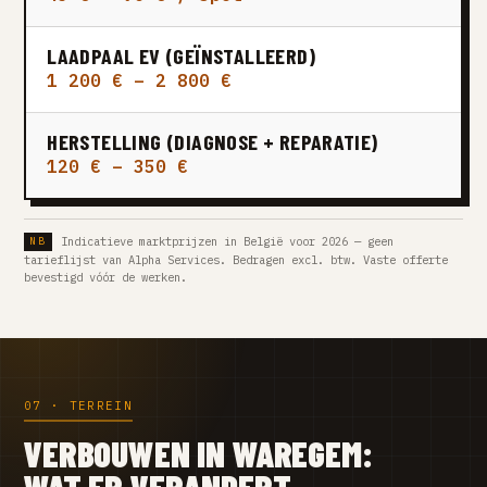
LAADPAAL EV (GEÏNSTALLEERD)
1 200 € – 2 800 €
HERSTELLING (DIAGNOSE + REPARATIE)
120 € – 350 €
Indicatieve marktprijzen in België voor 2026 — geen
tarieflijst van Alpha Services. Bedragen excl. btw. Vaste offerte
bevestigd vóór de werken.
07 · TERREIN
VERBOUWEN IN WAREGEM: