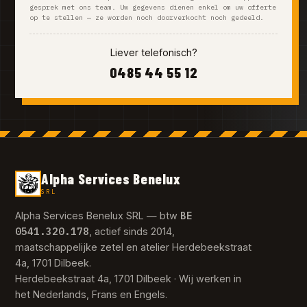
gesprek met ons team. Uw gegevens dienen enkel om uw offerte
op te stellen — ze worden noch doorverkocht noch gedeeld.
Liever telefonisch?
0485 44 55 12
Alpha Services Benelux
SRL
BE
Alpha Services Benelux SRL — btw
0541.320.178
, actief sinds 2014,
maatschappelijke zetel en atelier Herdebeekstraat
4a, 1701 Dilbeek.
Herdebeekstraat 4a, 1701 Dilbeek · Wij werken in
het Nederlands, Frans en Engels.