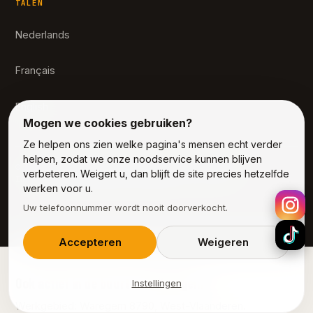
TALEN
Nederlands
Français
English
Mogen we cookies gebruiken?
Ze helpen ons zien welke pagina's mensen echt verder
helpen, zodat we onze noodservice kunnen blijven
© Alpha Services Benelux — Elektricien in Waregem
verbeteren. Weigert u, dan blijft de site precies hetzelfde
Indicatieve marktprijzen België 2026, excl. btw
werken voor u.
Uw telefoonnummer wordt nooit doorverkocht.
Accepteren
Weigeren
Ook actief in de buurt van Waregem
Instellingen
Werkgebied: Waregem 8790, West-Vlaanderen.