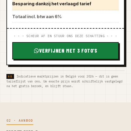
Besparing dankzij het verlaagd tarief
Totaal incl. btw aan 6%
· · · SCHEUR AF EN STUUR ONS DEZE SCHATTING · · ·
VERFIJNEN MET 3 FOTO'S
Indicatieve marktprijzen in België voor 2026 — dit is geen
tarieflijst van ons. Uw exacte prijs wordt schriftelijk vastgelegd
na het gratis bezoek, en blijft staan.
02 · AANBOD