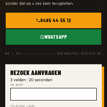
zonder dat wij u zes keer terugbellen.
0485 44 55 12
WHATSAPP
MA – ZA
INFO@ALPHA-SERVICE.BE
BEZOEK AANVRAGEN
3 velden · 20 seconden
UW NAAM
TELEFOON (GSM)