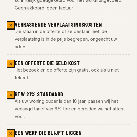
schriftelijk goedgekeurd vóór het wordt uitgevoerd.
Geen akkoord, geen factuur.
VERRASSENDE VERPLAATSINGSKOSTEN
✕
Die staan in de offerte of ze bestaan niet: de
verplaatsing is in de prijs begrepen, ongeacht uw
adres.
EEN OFFERTE DIE GELD KOST
✕
Het bezoek en de offerte zijn gratis, ook als u niet
tekent.
BTW 21% STANDAARD
✕
Als uw woning ouder is dan 10 jaar, passen wij het
verlaagd tarief van 6% toe en bereiden wij het attest
voor.
EEN WERF DIE BLIJFT LIGGEN
✕