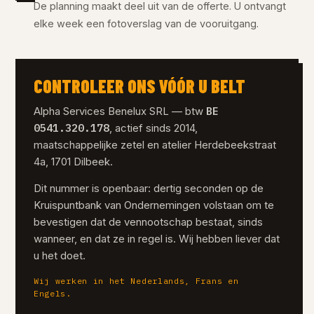
De planning maakt deel uit van de offerte. U ontvangt
elke week een fotoverslag van de vooruitgang.
CONTROLEER ONS VÓÓR U BELT
BE
Alpha Services Benelux SRL — btw
0541.320.178
, actief sinds 2014,
maatschappelijke zetel en atelier Herdebeekstraat
4a, 1701 Dilbeek.
Dit nummer is openbaar: dertig seconden op de
Kruispuntbank van Ondernemingen volstaan om te
bevestigen dat de vennootschap bestaat, sinds
wanneer, en dat ze in regel is. Wij hebben liever dat
u het doet.
Wij werken in het Nederlands, Frans en
Engels.