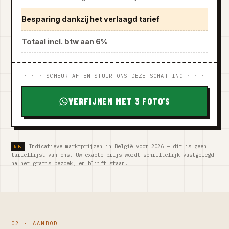
Besparing dankzij het verlaagd tarief
Totaal incl. btw aan 6%
· · · SCHEUR AF EN STUUR ONS DEZE SCHATTING · · ·
VERFIJNEN MET 3 FOTO'S
Indicatieve marktprijzen in België voor 2026 — dit is geen
tarieflijst van ons. Uw exacte prijs wordt schriftelijk vastgelegd
na het gratis bezoek, en blijft staan.
02 · AANBOD