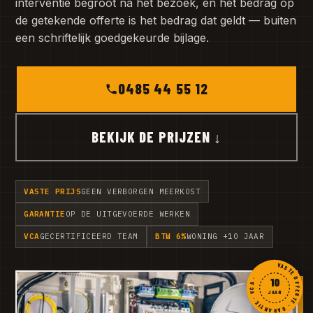
interventie begroot na het bezoek, en het bedrag op
de getekende offerte is het bedrag dat geldt — buiten
een schriftelijk goedgekeurde bijlage.
0485 44 55 12
BEKIJK DE PRIJZEN ↓
VASTE PRIJS
GEEN VERBORGEN MEERKOST
GARANTIE
OP DE UITGEVOERDE WERKEN
VCA
GECERTIFICEERD TEAM
BTW 6%
WONING +10 JAAR
VASTE OFFERTE · GARANTIE · VCA ·
10
JAAR