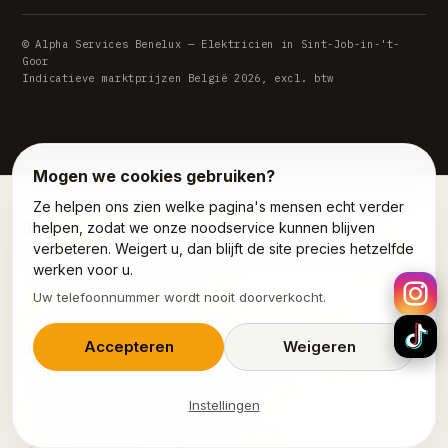
© Alpha Services Benelux — Elektricien in Sint-Job-in-'t-
Goor
Indicatieve marktprijzen België 2026, excl. btw
Mogen we cookies gebruiken?
Ze helpen ons zien welke pagina's mensen echt verder
Ook actief in de buurt van Sint-Job-in-'t-Goor
helpen, zodat we onze noodservice kunnen blijven
verbeteren. Weigert u, dan blijft de site precies hetzelfde
Werkgebied: Sint-Job-in-'t-Goor. Interventie in heel België
werken voor u.
vanuit ons atelier in Dilbeek.
Uw telefoonnummer wordt nooit doorverkocht.
Onze andere diensten in Sint-Job-in-'t-Goor
Accepteren
Weigeren
Loodgieter Sint-Job-In-T-Goor
Instellingen
Spoedloodgieter Sint-Job-In-T-Goor