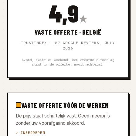
4,9
★
VASTE OFFERTE · BELGIË
TRUSTINDEX - 87 GOOGLE REVIEWS, JULY
2026
Avond, nacht en weekend: een eventuele toeslag
staat in de offerte, nooit achteraf.
VASTE OFFERTE VÓÓR DE WERKEN
De prijs staat schriftelijk vast. Geen meerprijs
zonder uw voorafgaand akkoord.
✓ INBEGREPEN