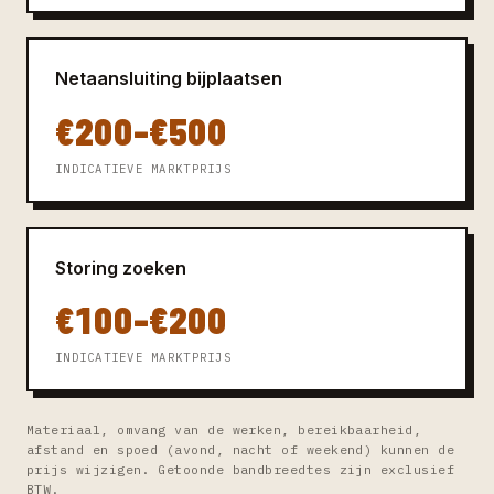
Netaansluiting bijplaatsen
€200–€500
INDICATIEVE MARKTPRIJS
Storing zoeken
€100–€200
INDICATIEVE MARKTPRIJS
Materiaal, omvang van de werken, bereikbaarheid,
afstand en spoed (avond, nacht of weekend) kunnen de
prijs wijzigen. Getoonde bandbreedtes zijn exclusief
BTW.