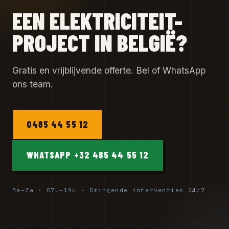
EEN ELEKTRICITEIT-
PROJECT IN BELGIË?
Gratis en vrijblijvende offerte. Bel of WhatsApp
ons team.
0485 44 55 12
WHATSAPP +32 485 44 55 12
Ma–Za · 07u–19u · Dringende interventies 24/7