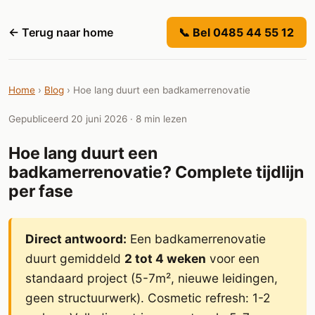
← Terug naar home
📞 Bel 0485 44 55 12
Home
›
Blog
›
Hoe lang duurt een badkamerrenovatie
Gepubliceerd 20 juni 2026 · 8 min lezen
Hoe lang duurt een
badkamerrenovatie? Complete tijdlijn
per fase
Direct antwoord:
Een badkamerrenovatie
duurt gemiddeld
2 tot 4 weken
voor een
standaard project (5-7m², nieuwe leidingen,
geen structuurwerk). Cosmetic refresh: 1-2