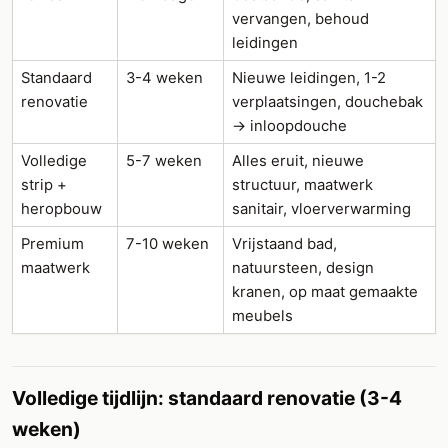
vervangen, behoud
leidingen
Standaard
3-4 weken
Nieuwe leidingen, 1-2
renovatie
verplaatsingen, douchebak
→ inloopdouche
Volledige
5-7 weken
Alles eruit, nieuwe
strip +
structuur, maatwerk
heropbouw
sanitair, vloerverwarming
Premium
7-10 weken
Vrijstaand bad,
maatwerk
natuursteen, design
kranen, op maat gemaakte
meubels
Volledige tijdlijn: standaard renovatie (3-4
weken)